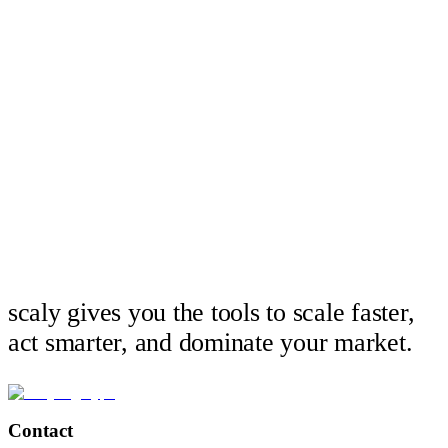
Upptäck de tydliga signalerna på att det är dags att modernisera er
kundservice för ökad kundnöjdhet och lojalitet.
Läs mer
scaly gives you the tools to scale faster,
act smarter, and dominate your market.
Contact