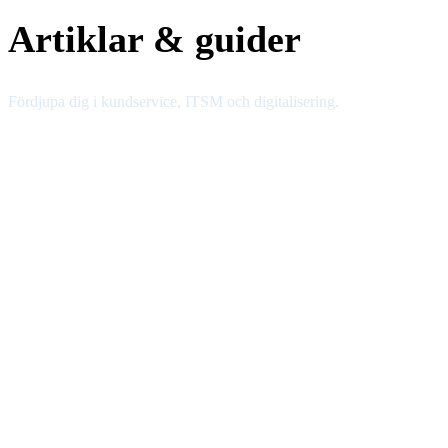
Artiklar & guider
Fördjupa dig i kundservice, ITSM och digitalisering.
Effektivisera intern IT med modern ITSM
Hur moderna ITSM-principer kan vända ineffektiv IT-support till en
produktiv tillgång
Läs mer
Effektiv IT-support 2025, Så minskar ni
kostnader och höjer kvalitet med rätt
ITSM-lösning
En guide för IT-chefer och verksamhetsutvecklare med data från
Gartner, Forrester och IDC om hur rätt ITSM-lösning sänker