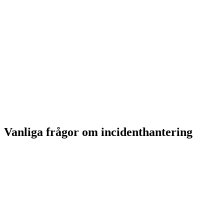
Vad är ITSM?
Service management och service desk
Freshservice – ITSM-system
Vanliga frågor om incidenthantering