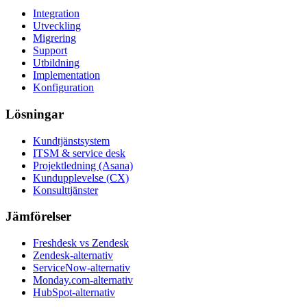
Integration
Utveckling
Migrering
Support
Utbildning
Implementation
Konfiguration
Lösningar
Kundtjänstsystem
ITSM & service desk
Projektledning (Asana)
Kundupplevelse (CX)
Konsulttjänster
Jämförelser
Freshdesk vs Zendesk
Zendesk-alternativ
ServiceNow-alternativ
Monday.com-alternativ
HubSpot-alternativ