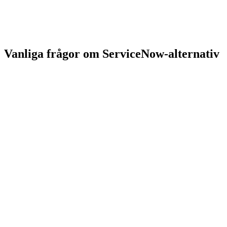
Jämför totalkostnaden för Freshservice och ServiceNow i
SEK i vår TCO-kalkylator
Vanliga frågor om ServiceNow-alternativ