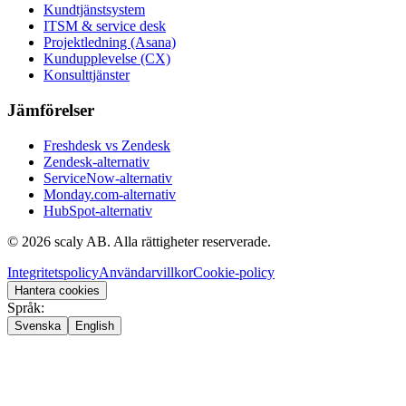
Kundtjänstsystem
ITSM & service desk
Projektledning (Asana)
Kundupplevelse (CX)
Konsulttjänster
Jämförelser
Freshdesk vs Zendesk
Zendesk-alternativ
ServiceNow-alternativ
Monday.com-alternativ
HubSpot-alternativ
©
2026
scaly AB. Alla rättigheter reserverade.
Integritetspolicy
Användarvillkor
Cookie-policy
Hantera cookies
Språk
:
Svenska
English