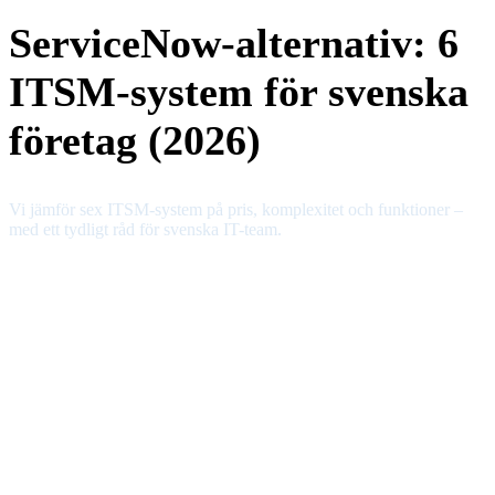
ServiceNow-alternativ: 6
ITSM-system för svenska
företag (2026)
Vi jämför sex ITSM-system på pris, komplexitet och funktioner –
med ett tydligt råd för svenska IT-team.