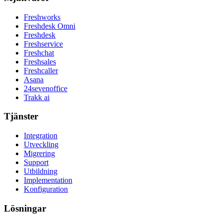
Freshworks
Freshdesk Omni
Freshdesk
Freshservice
Freshchat
Freshsales
Freshcaller
Asana
24sevenoffice
Trakk ai
Tjänster
Integration
Utveckling
Migrering
Support
Utbildning
Implementation
Konfiguration
Lösningar