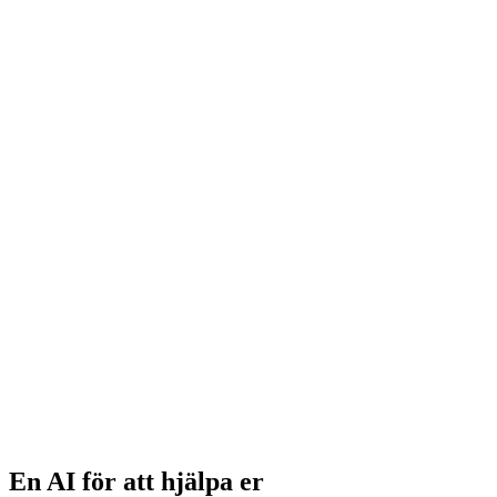
Automatisera bokföring, redovisning och revision med
avancerad AI-teknik
Pålitligt & säkert
Baserat på verifierade källor och säkra data enligt GDPR-krav
Snabbt & effektivt
Optimera arbetsprocesser med upp till 67% ökad effektivitet
Integreras direkt med Fortnox
Sömlös integration med Sveriges mest använda
bokföringsprogram
En AI för att hjälpa er