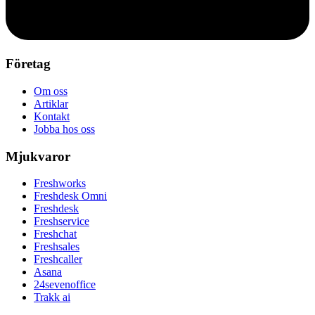
Företag
Om oss
Artiklar
Kontakt
Jobba hos oss
Mjukvaror
Freshworks
Freshdesk Omni
Freshdesk
Freshservice
Freshchat
Freshsales
Freshcaller
Asana
24sevenoffice
Trakk ai