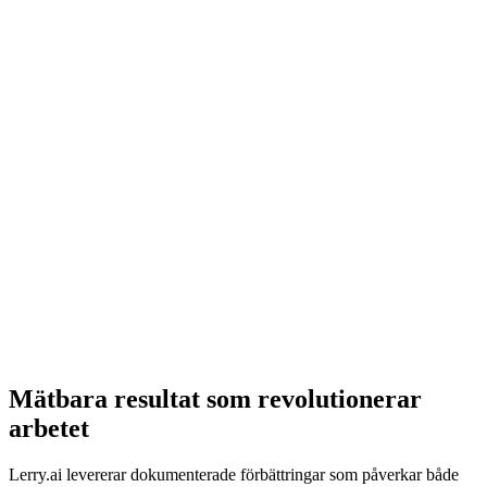
✓
Identifierar saknade eller felaktiga verifikat
✓
Upptäcker avvikelser i periodiseringar
✓
Flaggar felaktigt klassificerade kostnader
✓
Kontrollerar momsavvikelser automatiskt
✓
Ger tips på förbättringar av bokföringen
Mätbara resultat som revolutionerar
arbetet
Lerry.ai levererar dokumenterade förbättringar som påverkar både