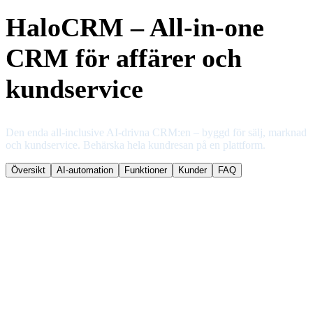
HaloCRM – All-in-one
CRM för affärer och
kundservice
Den enda all-inclusive AI-drivna CRM:en – byggd för sälj, marknad
och kundservice. Behärska hela kundresan på en plattform.
Översikt
AI-automation
Funktioner
Kunder
FAQ