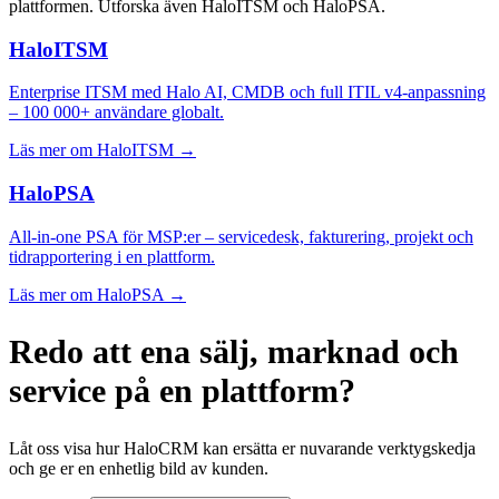
plattformen. Utforska även HaloITSM och HaloPSA.
HaloITSM
Enterprise ITSM med Halo AI, CMDB och full ITIL v4-anpassning
– 100 000+ användare globalt.
Läs mer om HaloITSM →
HaloPSA
All-in-one PSA för MSP:er – servicedesk, fakturering, projekt och
tidrapportering i en plattform.
Läs mer om HaloPSA →
Redo att ena sälj, marknad och
service på en plattform?
Låt oss visa hur HaloCRM kan ersätta er nuvarande verktygskedja
och ge er en enhetlig bild av kunden.