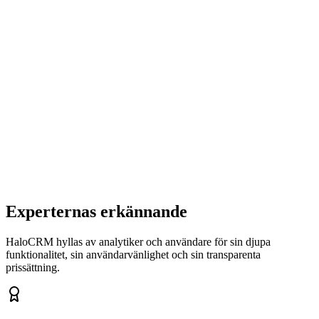
✓
Visuell flödesbyggare för sekvenser
✓
Segmentering på beteende, taggar och fält
✓
A/B-testning för innehåll och tidpunkt
✓
Automatiska triggers från CRM-händelser
✓
Engagemangsspårning (öppningar, klick,
avprenumerationer)
Experternas erkännande
HaloCRM hyllas av analytiker och användare för sin djupa
funktionalitet, sin användarvänlighet och sin transparenta
prissättning.