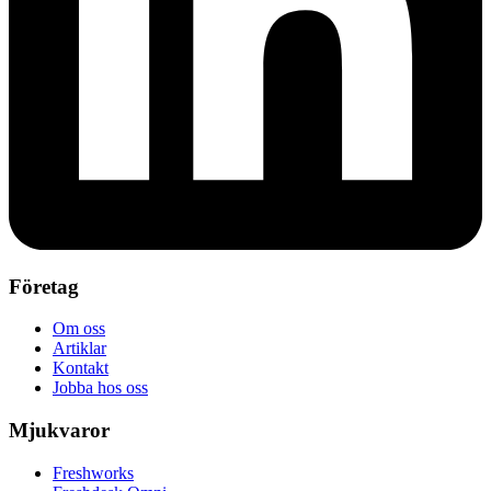
Företag
Om oss
Artiklar
Kontakt
Jobba hos oss
Mjukvaror
Freshworks