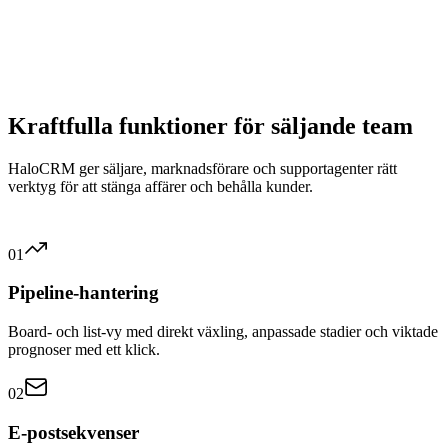
✓
AI-lead-scoring baserad på er ideala kundprofil
✓
Förslag på svar i kundservice och sälj
✓
Virtuella agenter och chatbots för 24/7-support
✓
Automatisk analys av kampanjrapporter
✓
Prognoser med ett klick baserade på historisk data
✓
Sentiment-analys för att flagga missnöjda kunder
Kraftfulla funktioner för säljande team
HaloCRM ger säljare, marknadsförare och supportagenter rätt
verktyg för att stänga affärer och behålla kunder.
01
Pipeline-hantering
Board- och list-vy med direkt växling, anpassade stadier och viktade
prognoser med ett klick.
02
E-postsekvenser