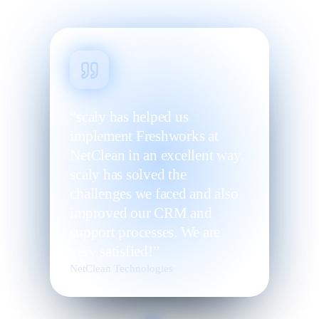
“scaly has helped us
implement Freshworks at
NetClean in an excellent way.
scaly has solved the
challenges we faced and also
improved our CRM and
support processes. We are
very satisfied!”
NetClean Technologies