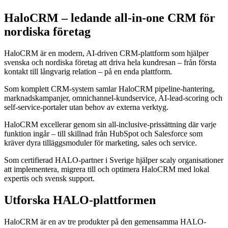
HaloCRM – ledande all-in-one CRM för
nordiska företag
HaloCRM är en modern, AI-driven CRM-plattform som hjälper
svenska och nordiska företag att driva hela kundresan – från första
kontakt till långvarig relation – på en enda plattform.
Som komplett CRM-system samlar HaloCRM pipeline-hantering,
marknadskampanjer, omnichannel-kundservice, AI-lead-scoring och
self-service-portaler utan behov av externa verktyg.
HaloCRM excellerar genom sin all-inclusive-prissättning där varje
funktion ingår – till skillnad från HubSpot och Salesforce som
kräver dyra tilläggsmoduler för marketing, sales och service.
Som certifierad HALO-partner i Sverige hjälper scaly organisationer
att implementera, migrera till och optimera HaloCRM med lokal
expertis och svensk support.
Utforska HALO-plattformen
HaloCRM är en av tre produkter på den gemensamma HALO-