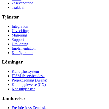
24sevenoffice
Trakk ai
Tjänster
Integration
Utveckling
Migrering
Support
Utbildning
Implementation
Konfiguration
Lösningar
Kundtjänstsystem
ITSM & service desk
Projektledning (Asana)
Kundupplevelse (CX)
Konsulttjänster
Jämförelser
Freshdesk vs Zendesk