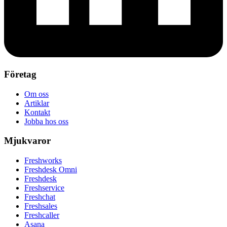
Företag
Om oss
Artiklar
Kontakt
Jobba hos oss
Mjukvaror
Freshworks
Freshdesk Omni
Freshdesk
Freshservice
Freshchat
Freshsales
Freshcaller
Asana