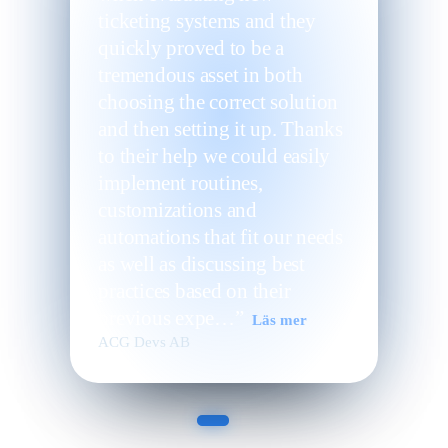
ticketing systems and they
quickly proved to be a
tremendous asset in both
choosing the correct solution
and then setting it up. Thanks
to their help we could easily
implement routines,
customizations and
automations that fit our needs
as well as discussing best
practices based on their
previous expe…”
Läs mer
ACG Devs AB