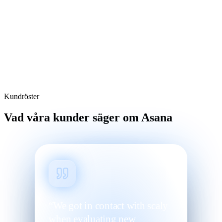
Kundröster
Vad våra kunder säger om Asana
“We got in contact with scaly
when evaluating new